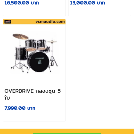
16,500.00 บาท
13,000.00 บาท
Set with 175 Sounds,
Sounds, 15 Drum Sets
15 Drum Sets, LCD
and USB Interface
Display and USB/MIDI
Interface
OVERDRIVE กลองชุด 5
ใบ
7,990.00 บาท