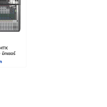
2MTK
มิกเซอร์
ท