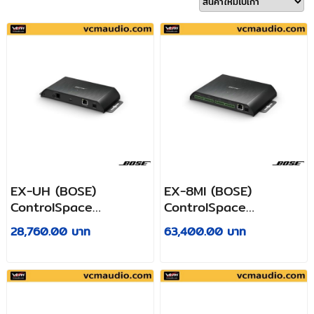
EX-UH (BOSE)
EX-8Ml (BOSE)
ControlSpace
ControlSpace
USB/headset Dante
microphone/GPIO
28,760.00 บาท
63,400.00 บาท
endpoint
Dante endpoint