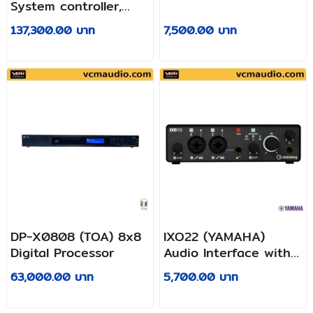
System controller,
small
137,300.00 บาท
7,500.00 บาท
DP-X0808 (TOA) 8x8
IXO22 (YAMAHA)
Digital Processor
Audio Interface with
2XLR Combo (Pre-mic)
63,000.00 บาท
5,700.00 บาท
& 1 Hi-Z Instrument
and 24/192 kHz