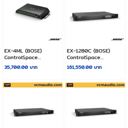
EX-4ML (BOSE)
EX-1280C (BOSE)
ControlSpace
ControlSpace
microphone/GPIO
conferencing sound
35,700.00 บาท
161,550.00 บาท
Dante endpoint
processor