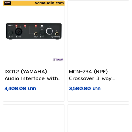
support, 2x2 I/O USB-
C
IXO12 (YAMAHA)
MCN-234 (NPE)
Audio Interface with
Crossover 3 way
1XLR Combo (Pre-mic)
Stereo 4 way Mono
4,400.00 บาท
3,500.00 บาท
& 1 Hi-Z Instrument
and 24/192 kHz
support, 2x2 I/O USB-
C