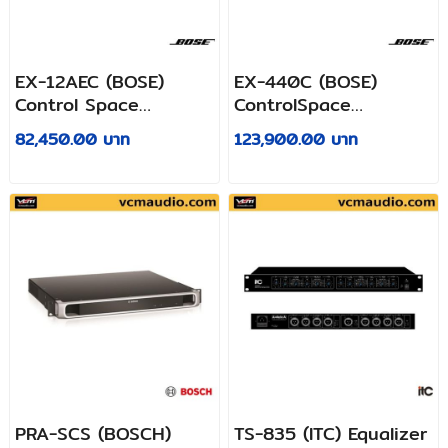
EX-12AEC (BOSE)
EX-440C (BOSE)
Control Space
ControlSpace
conferencing signal
conferencing sound
82,450.00 บาท
123,900.00 บาท
processor
processor
PRA-SCS (BOSCH)
TS-835 (ITC) Equalizer