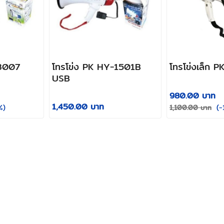
-3007
โทรโข่ง PK HY-1501B
โทรโข่งเล็ก 
USB
980.00 บาท
1,450.00 บาท
%)
(-
1,100.00 บาท