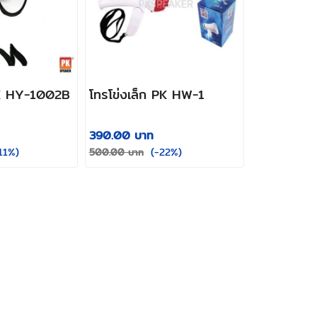
PK HY-1002B
โทรโข่งเล็ก PK HW-1
390.00 บาท
11%)
(-22%)
500.00 บาท