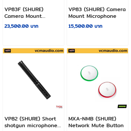
VP83F (SHURE)
VP83 (SHURE) Camera
Camera Mount
Mount Microphone
Microphone With
23,500.00 บาท
15,500.00 บาท
Flash
VP82 (SHURE) Short
MXA-NMB (SHURE)
shotgun microphone
Network Mute Button