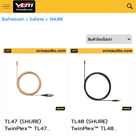
สินค้าของเรา
>
ไมค์สาย
>
SHURE
TL47 (SHURE)
TL48 (SHURE)
TwinPlex™ TL47
TwinPlex™ TL48
Subminiature Lavalier
Subminiature Lavalier