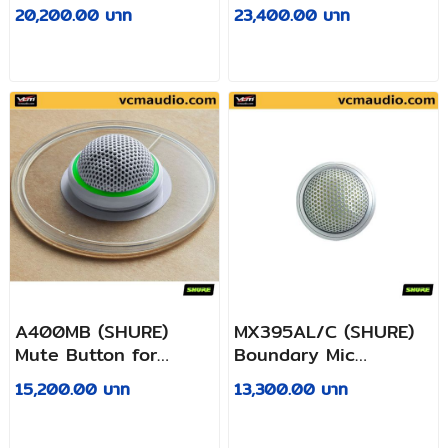
for semi-professional
20,200.00 บาท
23,400.00 บาท
applications
A400MB (SHURE)
MX395AL/C (SHURE)
Mute Button for
Boundary Mic
Microflex MX395-LED
Cardioid Silver
15,200.00 บาท
13,300.00 บาท
and MX400SMP