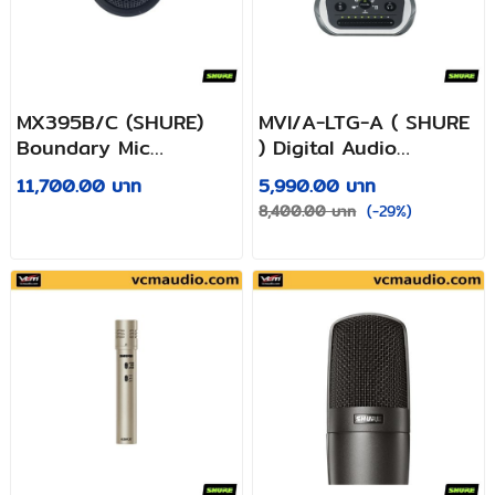
MX395B/C (SHURE)
MVI/A-LTG-A ( SHURE
Boundary Mic
) Digital Audio
Cardioid
Interface
11,700.00 บาท
5,990.00 บาท
8,400.00 บาท
(-29%)