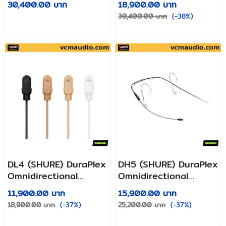
30,400.00 บาท
18,900.00 บาท
Microphone
Microphone
30,400.00 บาท
(-38%)
DL4 (SHURE) DuraPlex
DH5 (SHURE) DuraPlex
Omnidirectional
Omnidirectional
Subminiature
Subminiature Headset
11,900.00 บาท
15,900.00 บาท
Waterproof
Microphone
18,900.00 บาท
(-37%)
25,200.00 บาท
(-37%)
Microphone