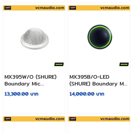
MX395W/O (SHURE)
MX395B/O-LED
Boundary Mic
(SHURE) Boundary Mic
Omnidirectional white
Omnidirectional with
13,300.00 บาท
14,000.00 บาท
color
LED