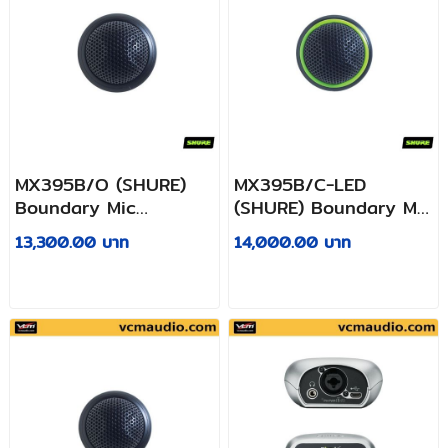
MX395B/O (SHURE)
MX395B/C-LED
Boundary Mic
(SHURE) Boundary Mic
Omnidirectional
Cardioid with LED
13,300.00 บาท
14,000.00 บาท