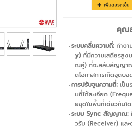
เพิ่มลงรถเข็น
คุณส
ระบบคลื่นความถี่:
ทำงาน
y)
ที่มีความเสถียรสู
ณคู่) ที่จะสลับสัญญาณ
ดโอกาสการเกิดจุดบอด
การปรับจูนความถี่:
เป็น
มถี่ได้ละเอียด (Freq
ยชุดในพื้นที่เดียวกั
ระบบ Sync สัญญาณ:
ม
วรับ (Receiver) และต