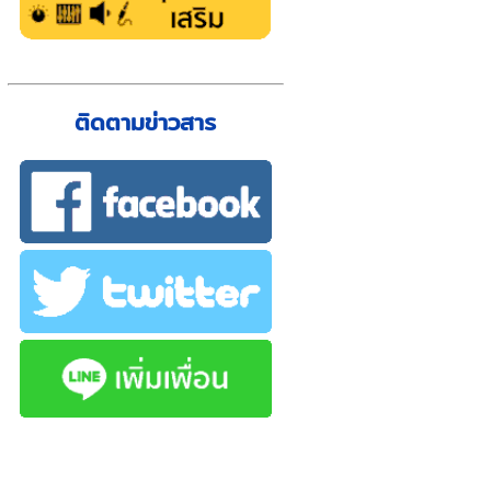
ติดตามข่าวสาร