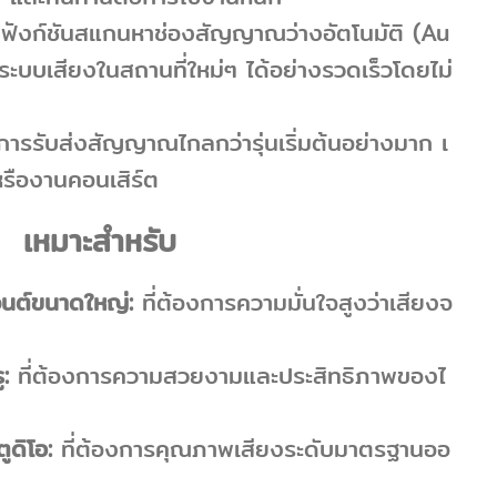
ฟังก์ชันสแกนหาช่องสัญญาณว่างอัตโนมัติ (Au
ระบบเสียงในสถานที่ใหม่ๆ ได้อย่างรวดเร็วโดยไม่
การรับส่งสัญญาณไกลกว่ารุ่นเริ่มต้นอย่างมาก เ
รืองานคอนเสิร์ต
เหมาะสำหรับ
วนต์ขนาดใหญ่:
ที่ต้องการความมั่นใจสูงว่าเสียงจ
:
ที่ต้องการความสวยงามและประสิทธิภาพของไ
ูดิโอ:
ที่ต้องการคุณภาพเสียงระดับมาตรฐานออ