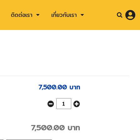
ติดต่อเรา
เกี่ยวกับเรา
7,500.00 บาท
7,500.00 บาท