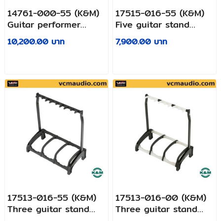
14761-000-55 (K&M)
17515-016-55 (K&M)
Guitar performer
Five guitar stand
stand
»Guardian 5«
10,200.00 บาท
7,900.00 บาท
17513-016-55 (K&M)
17513-016-00 (K&M)
Three guitar stand
Three guitar stand
»Guardian 3«
»Guardian 3«