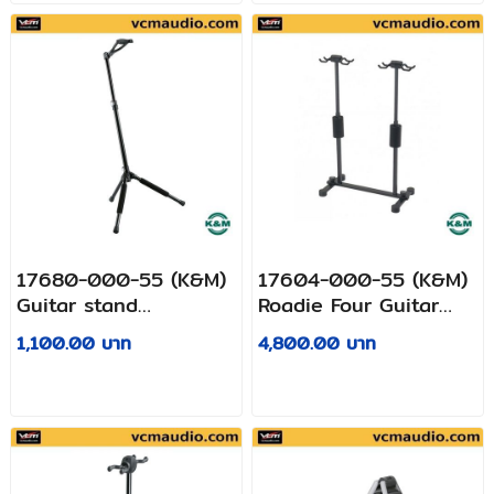
17680-000-55 (K&M)
17604-000-55 (K&M)
Guitar stand
Roadie Four Guitar
»Memphis 10«
Stand
1,100.00 บาท
4,800.00 บาท