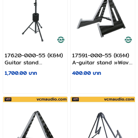
17620-000-55 (K&M)
17591-000-55 (K&M)
Guitar stand
A-guitar stand »Wave
»Double«
10«
1,700.00 บาท
400.00 บาท