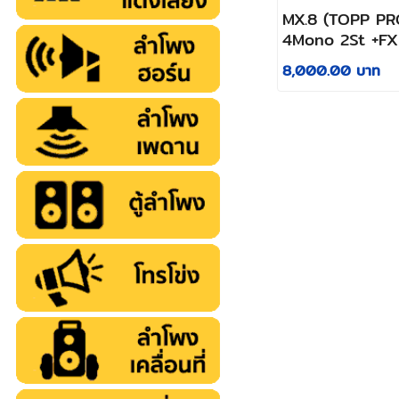
MX.8 (TOPP PR
4Mono 2St +F
8,000.00 บาท