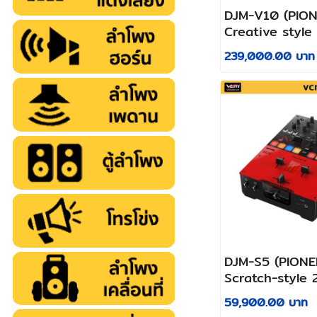
DJM-V10 (PION
Creative style
channel profes
239,000.00 บาท
mixer
DJM-S5 (PIONE
Scratch-style 
DJ mixer
59,900.00 บาท