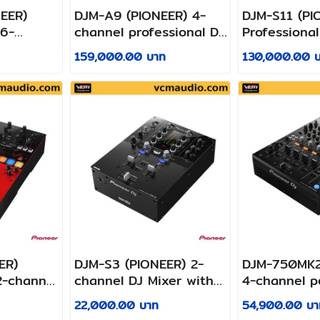
EER)
DJM-A9 (PIONEER) 4-
DJM-S11 (PI
 6-
channel professional DJ
Professional
sional DJ
mixer
style 2-chan
159,000.00 บาท
130,000.00 
mixer
ER)
DJM-S3 (PIONEER) 2-
DJM-750MK2
2-channel
channel DJ Mixer with
4-channel p
Serato DJ + DVS-
DJ mixer
22,000.00 บาท
54,900.00 บา
compatible Sound Card,