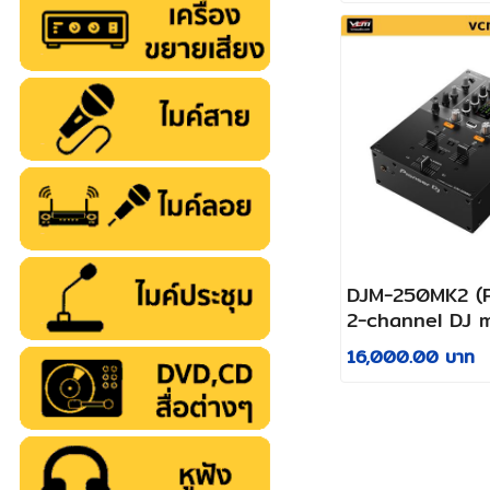
DJM-250MK2 (
2-channel DJ 
with independ
16,000.00 บาท
channel filter