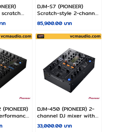
ONEER)
DJM-S7 (PIONEER)
 scratch
Scratch-style 2-channel
nel DJ
performance DJ mixer
บาท
85,900.00 บาท
 (PIONEER)
DJM-450 (PIONEER) 2-
erformance
channel DJ mixer with
Beat FX
ท
33,000.00 บาท