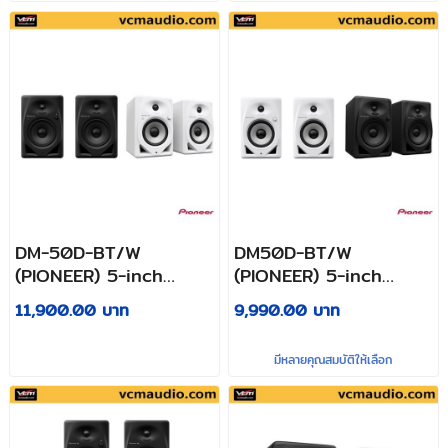
DM-50D-BT/W
DM50D-BT/W
(PIONEER) 5-inch
(PIONEER) 5-inch
desktop monitor, new
desktop monitor, new
11,900.00 บาท
9,990.00 บาท
Class D amplifier with
Class D amplifier with
5-inch woofers in
5-inch woofers in
มีหลายคุณสมบัติให้เลือก
each speaker
each speaker