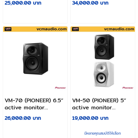
25,000.00 บาท
34,000.00 บาท
inputs (XLR, TRS and
RCA) for connection
to DJ equipment,
computers and mobile
devices.
VM-70 (PIONEER) 6.5”
VM-50 (PIONEER) 5”
active monitor
active monitor
speaker (black)
speaker (Black/White)
26,000.00 บาท
19,000.00 บาท
มีหลายคุณสมบัติให้เลือก