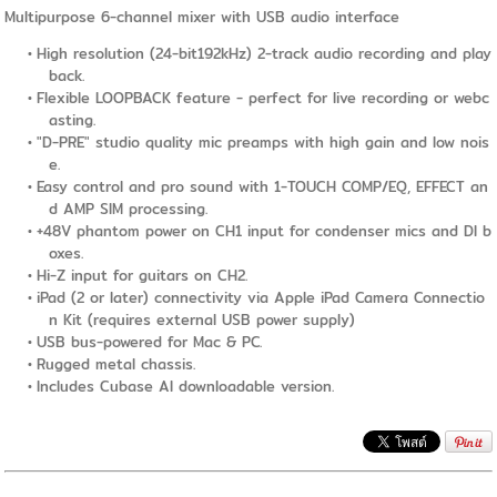
Multipurpose 6-channel mixer with USB audio interface
High resolution (24-bit192kHz) 2-track audio recording and play
back.
Flexible LOOPBACK feature - perfect for live recording or webc
asting.
"D-PRE" studio quality mic preamps with high gain and low nois
e.
Easy control and pro sound with 1-TOUCH COMP/EQ, EFFECT an
d AMP SIM processing.
+48V phantom power on CH1 input for condenser mics and Dl b
oxes.
Hi-Z input for guitars on CH2.
iPad (2 or later) connectivity via Apple iPad Camera Connectio
n Kit (requires external USB power supply)
USB bus-powered for Mac & PC.
Rugged metal chassis.
Includes Cubase AI downloadable version.