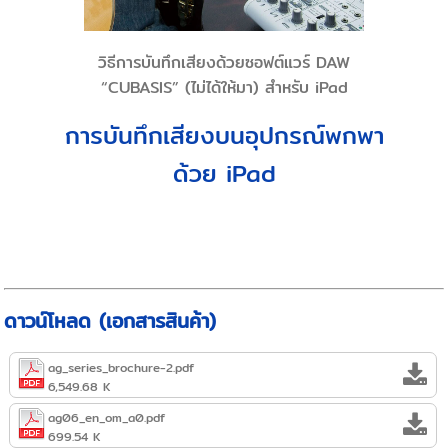
วิธีการบันทึกเสียงด้วยซอฟต์แวร์ DAW
“CUBASIS” (ไม่ได้ให้มา) สำหรับ iPad
การบันทึกเสียงบนอุปกรณ์พกพา
ด้วย iPad
ดาวน์โหลด (เอกสารสินค้า)
ag_series_brochure-2.pdf
6,549.68 K
ag06_en_om_a0.pdf
699.54 K